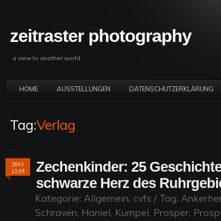
zeitraster photography
a view to another world
HOME
AUSSTELLUNGEN
DATENSCHUTZERKLÄRUNG
Tag:
Verlag
Zechenkinder: 25 Geschicht
2013
12.05
schwarze Herz des Ruhrgebi
Kategorie:
Allgemein
,
cvfs
/ Tag:
Ankerhe
Schraven
,
Haniel
,
Kumpel
,
Prosper
,
Prosp