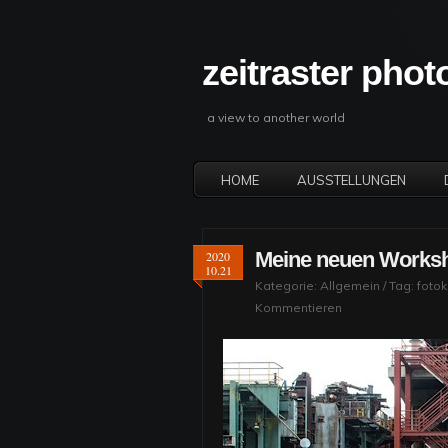
zeitraster pho
a view to another world
HOME
AUSSTELLUNGEN
Meine neuen Works
2020
10.21
Kategorie:
Allgemein
/ Tag:
fotok
Kommentieren