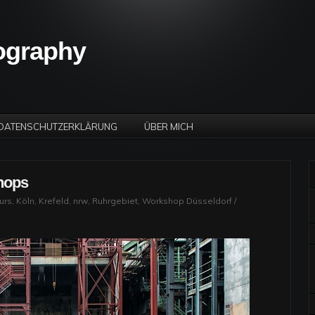
tography
DATENSCHUTZERKLÄRUNG
ÜBER MICH
hops
urs
,
Köln
,
Krefeld
,
nrw
,
Ruhrgebiet
,
Workshop Düsseldorf
/