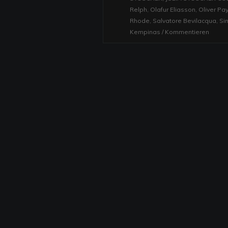
Relph
,
Olafur Eliasson
,
Oliver Pa
Rhode
,
Salvatore Bevilacqua
,
Si
Kempinas
/
Kommentieren