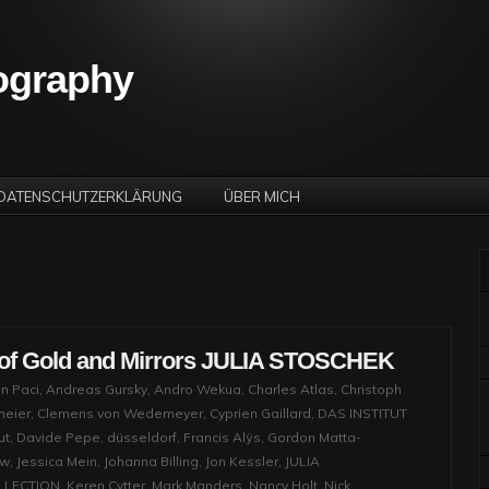
tography
DATENSCHUTZERKLÄRUNG
ÜBER MICH
s of Gold and Mirrors JULIA STOSCHEK
n Paci
,
Andreas Gursky
,
Andro Wekua
,
Charles Atlas
,
Christoph
meier
,
Clemens von Wedemeyer
,
Cyprien Gaillard
,
DAS INSTITUT
ut
,
Davide Pepe
,
düsseldorf
,
Francis Alÿs
,
Gordon Matta-
aw
,
Jessica Mein
,
Johanna Billing
,
Jon Kessler
,
JULIA
LLECTION
,
Keren Cytter
,
Mark Manders
,
Nancy Holt
,
Nick