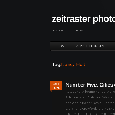
zeitraster pho
a view to another world
HOME
AUSSTELLUNGEN
Tag:
Nancy Holt
Number Five: Citie
2011
06.26
Kategorie:
Allgemein
/ Tag:
Adria
Schlingensief
,
Christoph Wester
and Adele Röder
,
David Claerbo
Clark
,
Jane Crawford
,
Jeremy Sh
STOSCHEK
,
JULIA STOSCHEK CO