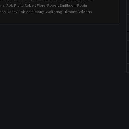
yne
,
Rob Pruitt
,
Robert Fiore
,
Robert Smithson
,
Robin
mon Denny
,
Tobias Zielony
,
Wolfgang Tillmans
,
Zilvinas