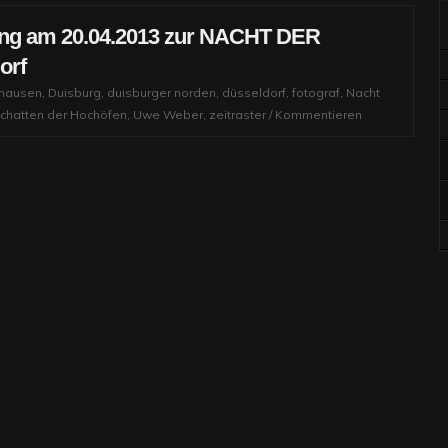
ung am 20.04.2013 zur NACHT DER
orf
khausen
,
Duisburg
,
duisburger norden
,
düsseldorf
,
fotograf
,
Nacht
chatten der Hochöfen
,
Uwe Weber
,
zeitraster
/
Kommentieren