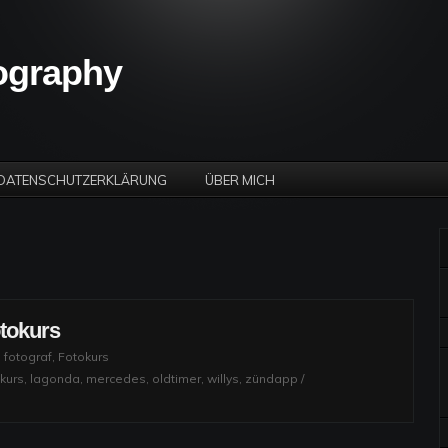
tography
DATENSCHUTZERKLÄRUNG
ÜBER MICH
tokurs
,
fotograf
,
Fotokurs
kurs
,
lagonda
,
mercedes
,
oldtimer
,
willys
,
zündapp
/