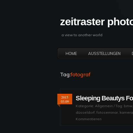
zeitraster pho
a view to another world
HOME
AUSSTELLUNGEN
Tag:
fotograf
Sleeping Beautys Fo
2015
03.09
Kategorie:
Allgemein
/ Tag:
bmw
düsseldorf
,
fotoseminar
,
kamera
Kommentieren