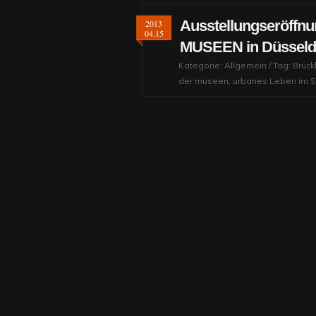
Ausstellungseröffn
2013
04.15
MUSEEN in Düsseld
Kategorie:
Allgemein
/ Tag:
Bruc
der museen
,
urbanes Leben im S